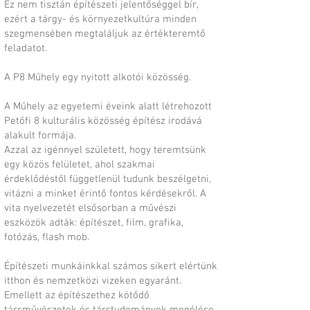
Ez nem tisztán építészeti jelentőséggel bír,
ezért a tárgy- és környezetkultúra minden
szegmensében megtaláljuk az értékteremtő
feladatot.
A P8 Műhely egy nyitott alkotói közösség.
A Műhely az egyetemi éveink alatt létrehozott
Petőfi 8 kulturális közösség építész irodává
alakult formája.
Azzal az igénnyel született, hogy teremtsünk
egy közös felületet, ahol szakmai
érdeklődéstől függetlenül tudunk beszélgetni,
vitázni a minket érintő fontos kérdésekről. A
vita nyelvezetét elsősorban a művészi
eszközök adták: építészet, film, grafika,
fotózás, flash mob.
Építészeti munkáinkkal számos sikert elértünk
itthon és nemzetközi vizeken egyaránt.
Emellett az építészethez kötődő